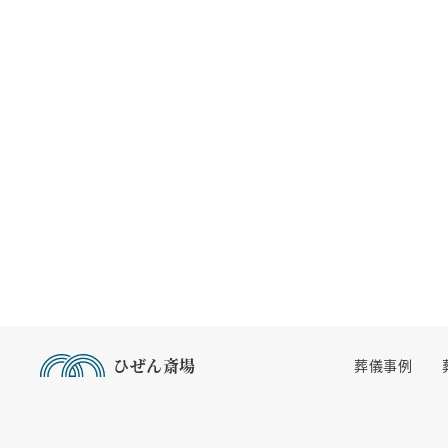
ひぜん斎場
葬儀事例