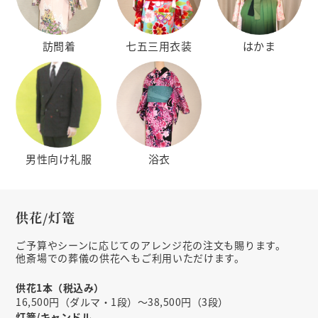
訪問着
はかま
七五三用衣装
男性向け礼服
浴衣
供花/灯篭
ご予算やシーンに応じてのアレンジ花の注文も賜ります。
他斎場での葬儀の供花へもご利用いただけます。
供花1本（税込み）
16,500円（ダルマ・1段）～38,500円（3段）
灯篭/キャンドル