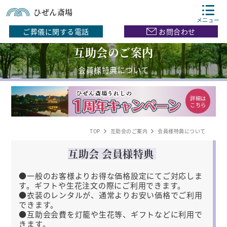
ひぜん斎場
メニュー
ご葬儀に関する電話
お問合わせ
互助会のご案内
会員様特典について
詳細は
こちら
TOP
互助会のご案内
会員様特典について
互助会 会員様特典
●一般のお客様よりお得な価格設定にてご対応しま
す。ギフトや生花注文の際にご利用できます。
●衣装のレンタルが、通常よりお安い価格でご利用
できます。
●互助会会費を灯籠や生花等、ギフトなどに利用で
きます。